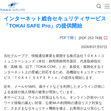
トップページ
ニュース
ニュース（2026年度）
インターネット総合セキュリティサービス「TOKAI
情報通信
インターネット総合セキュリティサービス
「TOKAI SAFE Pro」の提供開始
PDFで開く
[PDF:253.7KB]
2026年07月07日
当社グループで、情報通信事業を展開する株式会社ＴＯＫＡＩコ
ミュニケーションズ（本社：静岡県静岡市葵区、代表取締役社
長：高橋 強、以下「TOKAI COM」）が、多様化・複雑化するイ
ンターネット上の脅威に対応するため、高機能セキュリティサー
ビス「ＴＯＫＡＩ ＳＡＦＥ Ｐｒｏ」の提供を開始します。
近年、メールやSMS、偽サイトなどを利用したオンライン詐欺に
よる金銭や個人情報の被害が増加しています。
本サービスは、ウイルス対策はもちろん、オンライン詐欺やパス
ワード情報の漏えい対策、公衆Wi-Fi利用時の通信リスク対策な
ど、さまざまなセキュリティ機能を備え、お客様がより安心して