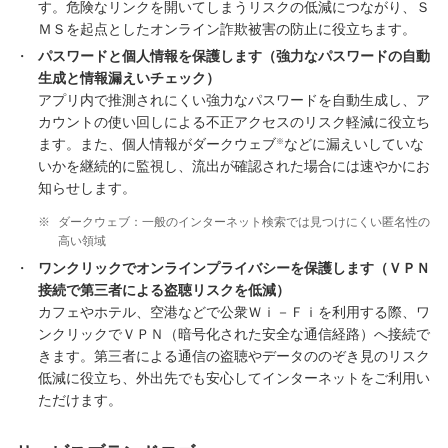
す。危険なリンクを開いてしまうリスクの低減につながり、Ｓ
ＭＳを起点としたオンライン詐欺被害の防止に役立ちます。
・
パスワードと個人情報を保護します（強力なパスワードの自動
生成と情報漏えいチェック）
アプリ内で推測されにくい強力なパスワードを自動生成し、ア
カウントの使い回しによる不正アクセスのリスク軽減に役立ち
※
ます。また、個人情報がダークウェブ
などに漏えいしていな
いかを継続的に監視し、流出が確認された場合には速やかにお
知らせします。
※
ダークウェブ：一般のインターネット検索では見つけにくい匿名性の
高い領域
・
ワンクリックでオンラインプライバシーを保護します（ＶＰＮ
接続で第三者による盗聴リスクを低減）
カフェやホテル、空港などで公衆Ｗｉ－Ｆｉを利用する際、ワ
ンクリックでＶＰＮ（暗号化された安全な通信経路）へ接続で
きます。第三者による通信の盗聴やデータののぞき見のリスク
低減に役立ち、外出先でも安心してインターネットをご利用い
ただけます。