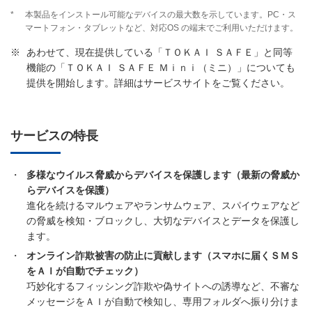
*
本製品をインストール可能なデバイスの最大数を示しています。PC・ス
マートフォン・タブレットなど、対応OS の端末でご利用いただけます。
※
あわせて、現在提供している「ＴＯＫＡＩ ＳＡＦＥ」と同等
機能の「ＴＯＫＡＩ ＳＡＦＥ Ｍｉｎｉ（ミニ）」についても
提供を開始します。詳細はサービスサイトをご覧ください。
サービスの特長
・
多様なウイルス脅威からデバイスを保護します（最新の脅威か
らデバイスを保護）
進化を続けるマルウェアやランサムウェア、スパイウェアなど
の脅威を検知・ブロックし、大切なデバイスとデータを保護し
ます。
・
オンライン詐欺被害の防止に貢献します（スマホに届くＳＭＳ
をＡＩが自動でチェック）
巧妙化するフィッシング詐欺や偽サイトへの誘導など、不審な
メッセージをＡＩが自動で検知し、専用フォルダへ振り分けま