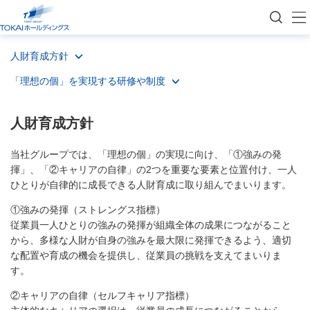
トップページ
サステナビリティ
果敢にチャレンジする人財・組織
人財育成方針
人財育成方針
人財育成方針
「理想の個」を実現する研修や制度
人財育成方針
当社グループでは、「理想の個」の実現に向け、「①強みの発
揮」、「②キャリアの自律」の2つを重要な要素と位置付け、一人
ひとりが自律的に成長できる人財育成に取り組んでまいります。
①強みの発揮（ストレングス指標）
従業員一人ひとりの強みの発揮が組織全体の成果につながること
から、多様な人財が自身の強みを最大限に発揮できるよう、適切
な配置や育成の機会を提供し、従業員の挑戦を支えてまいりま
す。
②キャリアの自律（セルフキャリア指標）