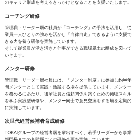
のキャリア形成を考えるきっかけとなることを支援いたします。
コーチング研修
管理職・リーダー層の社員が「コーチング」の手法を活用し、従
業員一人ひとりの強みを活かし『自律自走』できるように支援で
きる力を養う研修を実施しています。
そして従業員が活き活きと仕事ができる職場風土の醸成を図って
いきます。
メンター研修
管理職・リーダー層社員には、「メンター制度」に参加し約半年
間メンターとして実践・活躍する場を提供しています。メンター
を務めるにあたり、後輩社員と信頼関係を築くための傾聴スキル
を学ぶ実践型研修や、メンター同士で意見交換をする場を定期的
に実施しています。
次世代経営候補者育成研修
TOKAIグループの経営者層を輩出すべく、若手リーダーから事業
部門長までの各階層ごとの研修企画を実施しています。