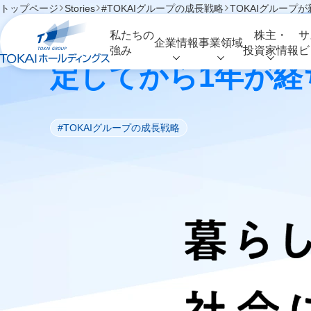
トップページ
Stories
#TOKAIグループの成長戦略
TOKAIグルー
TOKAIグループ
私たちの
株主・
サ
企業情報
事業領域
強み
投資家情報
ビ
定してから1年が経
#TOKAIグループの成長戦略