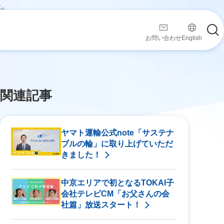
た。
ージ・スローガンを策
お問い合わせ
English
関連記事
ヤマト運輸公式note「サステナ
ブルの輪」に取り上げていただ
きました！
中京エリアで初となるTOKAI子
会社テレビCM「お父さんの会
社篇」放送スタート！