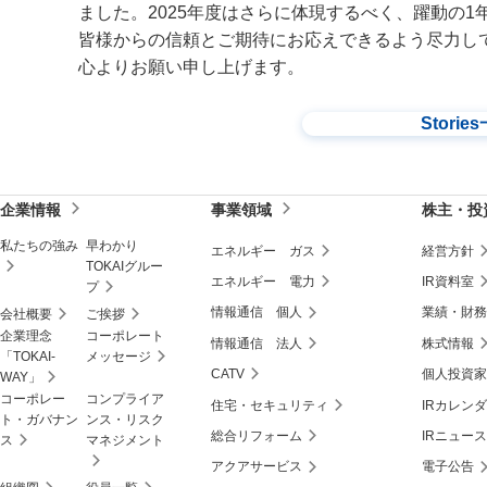
ました。2025年度はさらに体現するべく、躍動の1
皆様からの信頼とご期待にお応えできるよう尽力し
心よりお願い申し上げます。
Stori
企業情報
事業領域
株主・投
私たちの強み
早わかり
エネルギー ガス
経営方針
TOKAIグルー
エネルギー 電力
IR資料室
プ
情報通信 個人
業績・財務
会社概要
ご挨拶
企業理念
コーポレート
情報通信 法人
株式情報
「TOKAI-
メッセージ
CATV
個人投資家
WAY」
コーポレー
コンプライア
住宅・セキュリティ
IRカレン
ト・ガバナン
ンス・リスク
総合リフォーム
IRニュース
ス
マネジメント
アクアサービス
電子公告