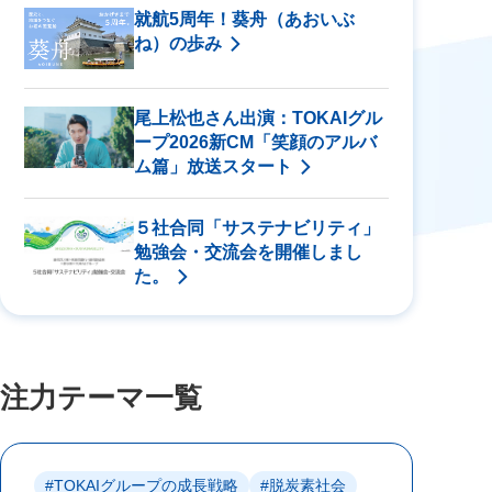
就航5周年！葵舟（あおいぶ
ね）の歩み
尾上松也さん出演：TOKAIグル
ープ2026新CM「笑顔のアルバ
ム篇」放送スタート
５社合同「サステナビリティ」
勉強会・交流会を開催しまし
た。
注力テーマ一覧
#TOKAIグループの成長戦略
#脱炭素社会