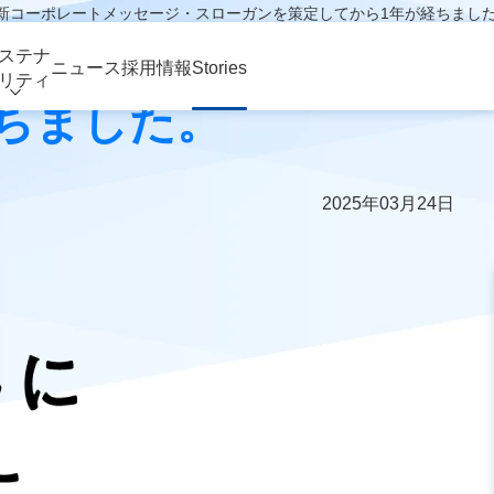
プが新コーポレートメッセージ・スローガンを策定してから1年が経ちまし
が新コーポレートメッセ
ステナ
ニュース
採用情報
Stories
リティ
ちました。
2025年03月24日