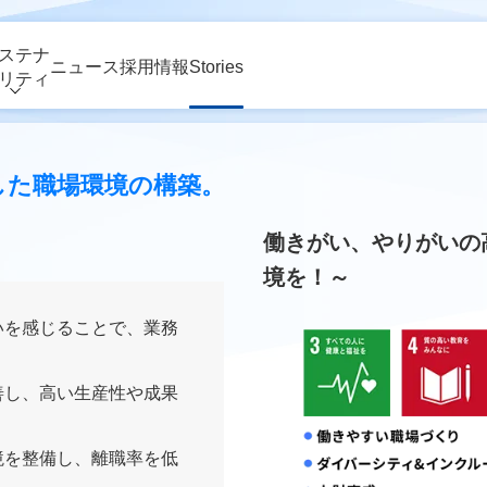
環境
ステナ
ニュース
採用情報
Stories
リティ
した職場環境の構築。
働きがい、やりがいの
境を！～
いを感じることで、業務
善し、高い生産性や成果
境を整備し、離職率を低
。