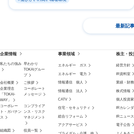
最新記
企業情報
事業領域
株主・投
私たちの強み
早わかり
エネルギー ガス
経営方針
TOKAIグルー
エネルギー 電力
IR資料室
プ
情報通信 個人
業績・財務
会社概要
ご挨拶
企業理念
コーポレート
情報通信 法人
株式情報
「TOKAI-
メッセージ
CATV
個人投資家
WAY」
コーポレー
コンプライア
住宅・セキュリティ
IRカレン
ト・ガバナン
ンス・リスク
総合リフォーム
IRニュース
ス
マネジメント
アクアサービス
電子公告
組織図
役員一覧
ブライダル・介護 他
よくあるご