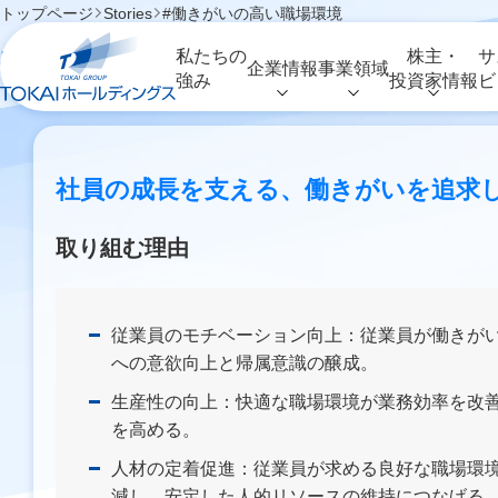
トップページ
Stories
#働きがいの高い職場環境
#働きがいの高い職場
私たちの
株主・
サ
企業情報
事業領域
強み
投資家情報
ビ
社員の成長を支える、働きがいを追求
取り組む理由
従業員のモチベーション向上：従業員が働きが
への意欲向上と帰属意識の醸成。
生産性の向上：快適な職場環境が業務効率を改
を高める。
人材の定着促進：従業員が求める良好な職場環
減し、安定した人的リソースの維持につなげる