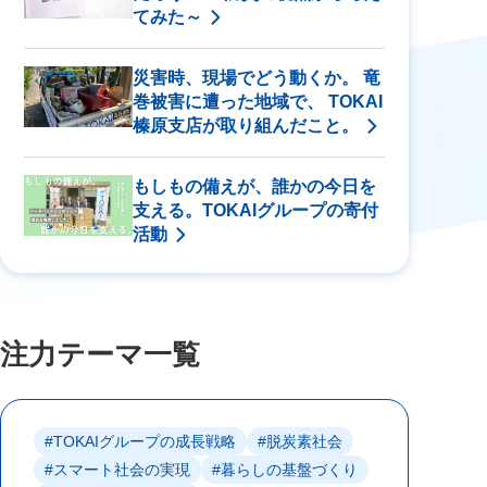
てみた～
災害時、現場でどう動くか。 竜
巻被害に遭った地域で、 TOKAI
榛原支店が取り組んだこと。
もしもの備えが、誰かの今日を
支える。TOKAIグループの寄付
活動
注力テーマ一覧
#TOKAIグループの成長戦略
#脱炭素社会
#スマート社会の実現
#暮らしの基盤づくり