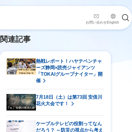
す！
お問い合わせ
English
関連記事
熱戦レポート！ハヤテベンチャ
ーズ静岡×読売ジャイアンツ
「TOKAIグループナイター」開
催
7月18日（土）は第73回 安倍川
花火大会です！
ケーブルテレビの役割ってなん
だろう？ ～防災の視点から考え