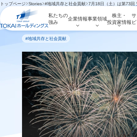
トップページ
Stories
#地域共存と社会貢献
7月18日（土）は第73
7月18日（土）は第
私たちの
株主・
サ
企業情報
事業領域
強み
投資家情報
ビ
#地域共存と社会貢献