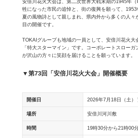
安倍川花火大会は、第二次世界大戦末期の1945年（
牲になった市民の追悼と、街の復興を願って、195
夏の風物詩として親しまれ、県内外から多くの人々
目の開催です。
TOKAIグループも地域の一員として、安倍川花火
「特大スターマイン」です。コーポレートスローガ
が沢山の方々に笑顔を届けることを願っています。
▼第73回「安倍川花火大会」開催概要
開催日
2026年
7
月
18
日（土）
場所
安倍川河川敷
時間
19時
30
分から
21
時
00