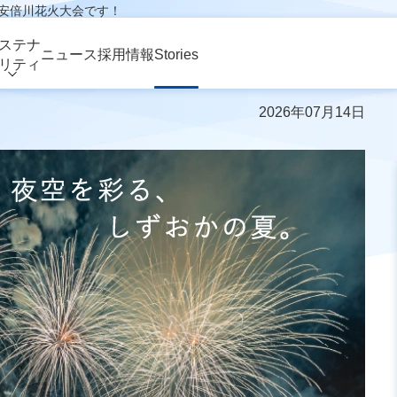
回 安倍川花火大会です！
73回 安倍川花火大会で
ステナ
ニュース
採用情報
Stories
リティ
2026年07月14日